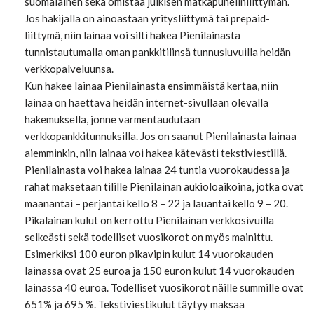
suomalainen sekä omistaa julkisen matkapuhelinliittymän.
Jos hakijalla on ainoastaan yritysliittymä tai prepaid-
liittymä, niin lainaa voi silti hakea Pienilainasta
tunnistautumalla oman pankkitilinsä tunnusluvuilla heidän
verkkopalveluunsa.
Kun hakee lainaa Pienilainasta ensimmäistä kertaa, niin
lainaa on haettava heidän internet-sivullaan olevalla
hakemuksella, jonne varmentaudutaan
verkkopankkitunnuksilla. Jos on saanut Pienilainasta lainaa
aiemminkin, niin lainaa voi hakea kätevästi tekstiviestillä.
Pienilainasta voi hakea lainaa 24 tuntia vuorokaudessa ja
rahat maksetaan tilille Pienilainan aukioloaikoina, jotka ovat
maanantai – perjantai kello 8 – 22 ja lauantai kello 9 – 20.
Pikalainan kulut on kerrottu Pienilainan verkkosivuilla
selkeästi sekä todelliset vuosikorot on myös mainittu.
Esimerkiksi 100 euron pikavipin kulut 14 vuorokauden
lainassa ovat 25 euroa ja 150 euron kulut 14 vuorokauden
lainassa 40 euroa. Todelliset vuosikorot näille summille ovat
651% ja 695 %. Tekstiviestikulut täytyy maksaa