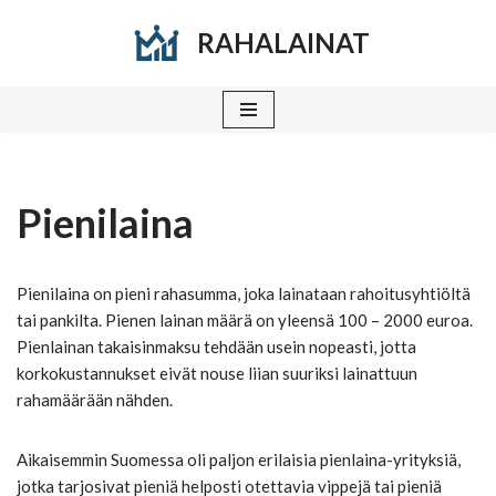
RAHALAINAT
Siirry
suoraan
sisältöön
Pienilaina
Pienilaina on pieni rahasumma, joka lainataan rahoitusyhtiöltä
tai pankilta. Pienen lainan määrä on yleensä 100 – 2000 euroa.
Pienlainan takaisinmaksu tehdään usein nopeasti, jotta
korkokustannukset eivät nouse liian suuriksi lainattuun
rahamäärään nähden.
Aikaisemmin Suomessa oli paljon erilaisia pienlaina-yrityksiä,
jotka tarjosivat pieniä helposti otettavia vippejä tai pieniä