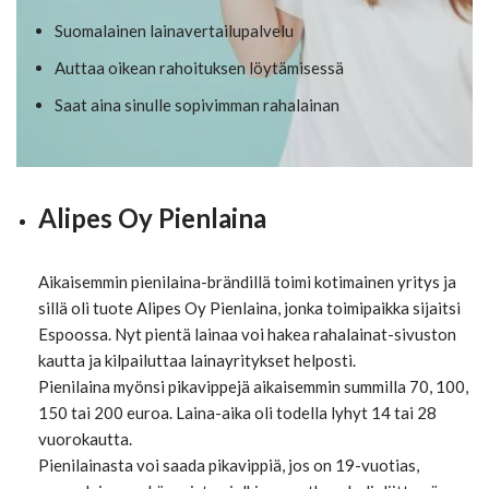
Suomalainen lainavertailupalvelu
Auttaa oikean rahoituksen löytämisessä
Saat aina sinulle sopivimman rahalainan
Alipes Oy Pienlaina
Aikaisemmin pienilaina-brändillä toimi kotimainen yritys ja
sillä oli tuote Alipes Oy Pienlaina, jonka toimipaikka sijaitsi
Espoossa. Nyt pientä lainaa voi hakea rahalainat-sivuston
kautta ja kilpailuttaa lainayritykset helposti.
Pienilaina myönsi pikavippejä aikaisemmin summilla 70, 100,
150 tai 200 euroa. Laina-aika oli todella lyhyt 14 tai 28
vuorokautta.
Pienilainasta voi saada pikavippiä, jos on 19-vuotias,