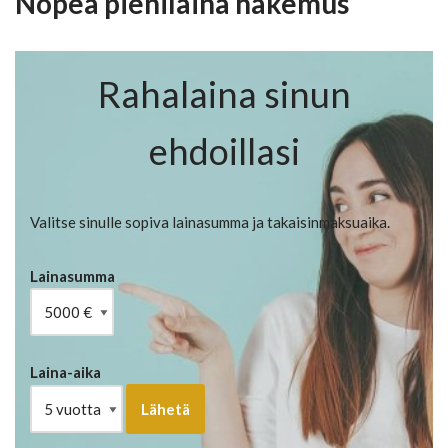
Nopea pienilaina hakemus
Rahalaina sinun
ehdoillasi
Valitse sinulle sopiva lainasumma ja takaisinmaksuaika.
Lainasumma
Laina-aika