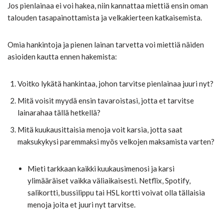
Jos pienlainaa ei voi hakea, niin kannattaa miettiä ensin oman
talouden tasapainottamista ja velkakierteen katkaisemista.
Omia hankintoja ja pienen lainan tarvetta voi miettiä näiden
asioiden kautta ennen hakemista:
Voitko lykätä hankintaa, johon tarvitse pienlainaa juuri nyt?
Mitä voisit myydä ensin tavaroistasi, jotta et tarvitse
lainarahaa tällä hetkellä?
Mitä kuukausittaisia menoja voit karsia, jotta saat
maksukykysi paremmaksi myös velkojen maksamista varten?
Mieti tarkkaan kaikki kuukausimenosi ja karsi
ylimääräiset vaikka väliaikaisesti. Netflix, Spotify,
salikortti, bussilippu tai HSL kortti voivat olla tällaisia
menoja joita et juuri nyt tarvitse.