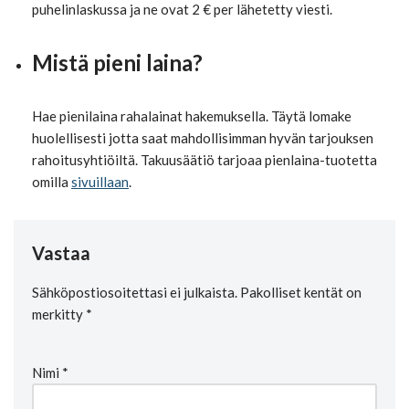
puhelinlaskussa ja ne ovat 2 € per lähetetty viesti.
Mistä pieni laina?
Hae pienilaina rahalainat hakemuksella. Täytä lomake
huolellisesti jotta saat mahdollisimman hyvän tarjouksen
rahoitusyhtiöiltä. Takuusäätiö tarjoaa pienlaina-tuotetta
omilla
sivuillaan
.
Vastaa
Sähköpostiosoitettasi ei julkaista.
Pakolliset kentät on
merkitty
*
Nimi
*