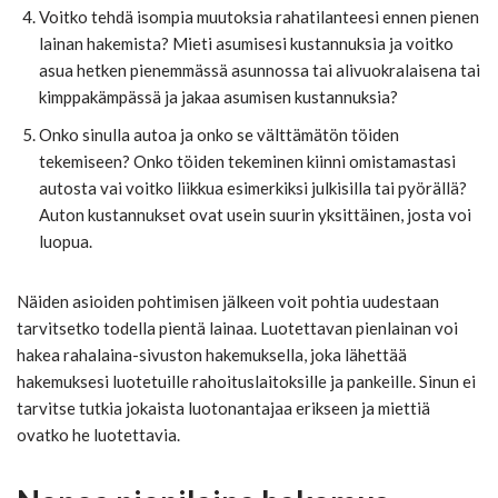
Voitko tehdä isompia muutoksia rahatilanteesi ennen pienen
lainan hakemista? Mieti asumisesi kustannuksia ja voitko
asua hetken pienemmässä asunnossa tai alivuokralaisena tai
kimppakämpässä ja jakaa asumisen kustannuksia?
Onko sinulla autoa ja onko se välttämätön töiden
tekemiseen? Onko töiden tekeminen kiinni omistamastasi
autosta vai voitko liikkua esimerkiksi julkisilla tai pyörällä?
Auton kustannukset ovat usein suurin yksittäinen, josta voi
luopua.
Näiden asioiden pohtimisen jälkeen voit pohtia uudestaan
tarvitsetko todella pientä lainaa. Luotettavan pienlainan voi
hakea rahalaina-sivuston hakemuksella, joka lähettää
hakemuksesi luotetuille rahoituslaitoksille ja pankeille. Sinun ei
tarvitse tutkia jokaista luotonantajaa erikseen ja miettiä
ovatko he luotettavia.