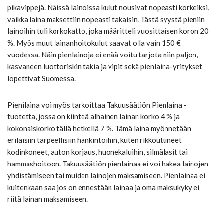
pikavippejä. Näissä lainoissa kulut nousivat nopeasti korkeiksi,
vaikka laina maksettiin nopeasti takaisin. Tästä syystä pieniin
lainoihin tuli korkokatto, joka määritteli vuosittaisen koron 20
%. Myös muut lainanhoitokulut saavat olla vain 150 €
vuodessa. Näin pienlainoja ei enää voitu tarjota niin paljon,
kasvaneen luottoriskin takia ja vipit sekä pienlaina-yritykset
lopettivat Suomessa.
Pienilaina voi myös tarkoittaa Takuusäätiön Pienlaina -
tuotetta, jossa on kiinteä alhainen lainan korko 4 % ja
kokonaiskorko tällä hetkellä 7 %. Tämä laina myönnetään
erilaisiin tarpeellisiin hankintoihin, kuten rikkoutuneet
kodinkoneet, auton korjaus, huonekaluihin, silmälasit tai
hammashoitoon. Takuusäätiön pienlainaa ei voi hakea lainojen
yhdistämiseen tai muiden lainojen maksamiseen. Pienlainaa ei
kuitenkaan saa jos on ennestään lainaa ja oma maksukyky ei
riitä lainan maksamiseen.