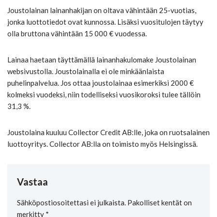
Joustolainan lainanhakijan on oltava vähintään 25-vuotias,
jonka luottotiedot ovat kunnossa. Lisäksi vuositulojen täytyy
olla bruttona vähintään 15 000 € vuodessa.
Lainaa haetaan täyttämällä lainanhakulomake Joustolainan
websivustolla. Joustolainalla ei ole minkäänlaista
puhelinpalvelua. Jos ottaa joustolainaa esimerkiksi 2000 €
kolmeksi vuodeksi, niin todelliseksi vuosikoroksi tulee tällöin
31,3 %.
Joustolaina kuuluu Collector Credit AB:lle, joka on ruotsalainen
luottoyritys. Collector AB:lla on toimisto myös Helsingissä.
Vastaa
Sähköpostiosoitettasi ei julkaista.
Pakolliset kentät on
merkitty
*