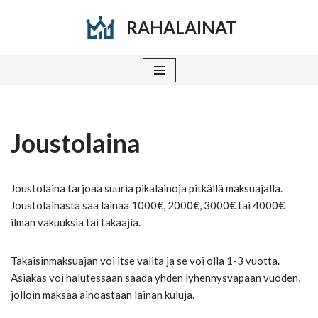
RAHALAINAT
Siirry
suoraan
sisältöön
Joustolaina
Joustolaina tarjoaa suuria pikalainoja pitkällä maksuajalla.
Joustolainasta saa lainaa 1000€, 2000€, 3000€ tai 4000€
ilman vakuuksia tai takaajia.
Takaisinmaksuajan voi itse valita ja se voi olla 1-3 vuotta.
Asiakas voi halutessaan saada yhden lyhennysvapaan vuoden,
jolloin maksaa ainoastaan lainan kuluja.