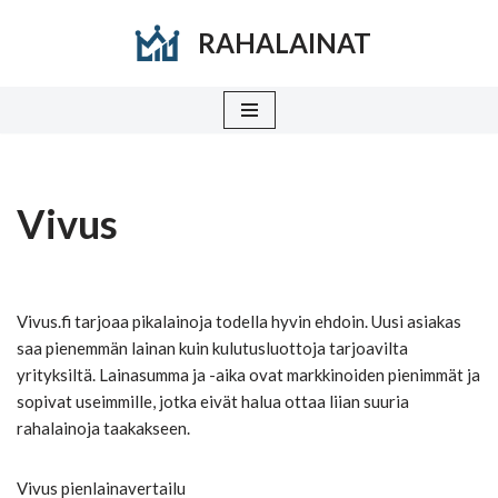
RAHALAINAT
Siirry
suoraan
sisältöön
Vivus
Vivus.fi tarjoaa pikalainoja todella hyvin ehdoin. Uusi asiakas
saa pienemmän lainan kuin kulutusluottoja tarjoavilta
yrityksiltä. Lainasumma ja -aika ovat markkinoiden pienimmät ja
sopivat useimmille, jotka eivät halua ottaa liian suuria
rahalainoja taakakseen.
Vivus pienlainavertailu