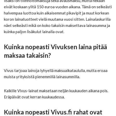
lisäksi on tilinhoitomaksuja sekä avausmaksu, mutta nekään
eivät koskaan ylitä 150 euroa vuoden aikana. Tämä on selkeästi
halvempaa luottoa kuin aikaisemmat pikavipit ja muut korkean
koron lainatuotteet vielä muutama vuosi sitten. Lainalaskurilla
näet selkeästi mikä on koko takaisin maksettava lainasumma ja
kuinka paljon lisäkulut lainalla ovat.
Kuinka nopeasti Vivuksen laina pitää
maksaa takaisin?
Vivus tarjoaa lainoja lyhyellä maksuaikataululla, mutta eroaa
muista yrityksistä pienemmillä lainasummilla.
Kaikille Vivus-lainat maksetaan neljän kuukauden aikana pois.
Eräpäivät ovat kerran kuukaudessa.
Kuinka nopeasti Vivus.fi rahat ovat