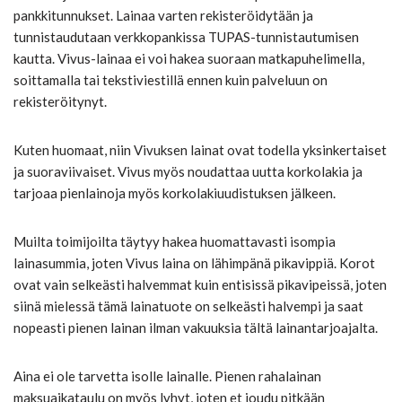
pankkitunnukset. Lainaa varten rekisteröidytään ja
tunnistaudutaan verkkopankissa TUPAS-tunnistautumisen
kautta. Vivus-lainaa ei voi hakea suoraan matkapuhelimella,
soittamalla tai tekstiviestillä ennen kuin palveluun on
rekisteröitynyt.
Kuten huomaat, niin Vivuksen lainat ovat todella yksinkertaiset
ja suoraviivaiset. Vivus myös noudattaa uutta korkolakia ja
tarjoaa pienlainoja myös korkolakiuudistuksen jälkeen.
Muilta toimijoilta täytyy hakea huomattavasti isompia
lainasummia, joten Vivus laina on lähimpänä pikavippiä. Korot
ovat vain selkeästi halvemmat kuin entisissä pikavipeissä, joten
siinä mielessä tämä lainatuote on selkeästi halvempi ja saat
nopeasti pienen lainan ilman vakuuksia tältä lainantarjoajalta.
Aina ei ole tarvetta isolle lainalle. Pienen rahalainan
maksuaikataulu on myös lyhyt, joten et joudu pitkään