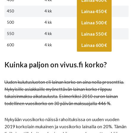
Lainaa 400 €
450
4 kk
Lainaa 450 €
500
4 kk
Lainaa 500 €
550
4 kk
Lainaa 550 €
600
4 kk
Lainaa 600 €
Kuinka paljon on vivus.fi korko?
Uuden kulutusluoton eli lainan korko on aina nolla prosenttia.
Nykyisille asiakkaille myönettävän lainan korko riippuu
takaisinmaksu aikataulusta.
Esimerkiksi 2010 euron lainan
todellinen vuosikorko on 30 päivän maksuajalla 446 %
.
Nykyään vuosikorko näissä rahoituksissa on uuden vuoden
2019 korkolain mukainen ja vuosikorko lainalla on 20%. Tämän