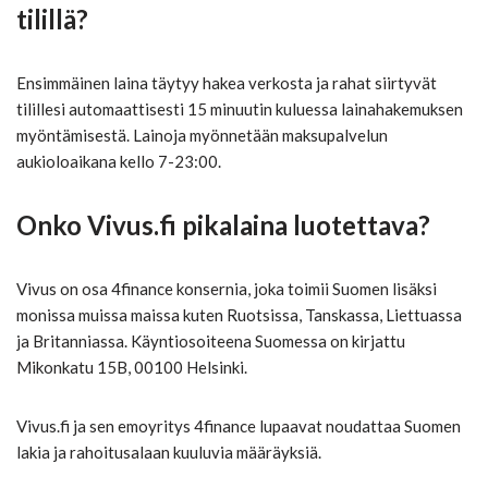
tilillä?
Ensimmäinen laina täytyy hakea verkosta ja rahat siirtyvät
tilillesi automaattisesti 15 minuutin kuluessa lainahakemuksen
myöntämisestä. Lainoja myönnetään maksupalvelun
aukioloaikana kello 7-23:00.
Onko Vivus.fi pikalaina luotettava?
Vivus on osa 4finance konsernia, joka toimii Suomen lisäksi
monissa muissa maissa kuten Ruotsissa, Tanskassa, Liettuassa
ja Britanniassa. Käyntiosoiteena Suomessa on kirjattu
Mikonkatu 15B, 00100 Helsinki.
Vivus.fi ja sen emoyritys 4finance lupaavat noudattaa Suomen
lakia ja rahoitusalaan kuuluvia määräyksiä.