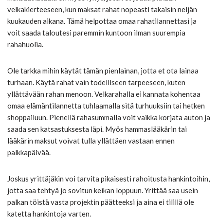
velkakierteeseen, kun maksat rahat nopeasti takaisin neljän
kuukauden aikana. Tämä helpottaa omaa rahatilannettasi ja
voit saada taloutesi paremmin kuntoon ilman suurempia
rahahuolia.
Ole tarkka mihin käytät tämän pienlainan, jotta et ota lainaa
turhaan. Käytä rahat vain todelliseen tarpeeseen, kuten
yllättävään rahan menoon. Velkarahalla ei kannata kohentaa
omaa elämäntilannetta tuhlaamalla sitä turhuuksiin tai hetken
shoppailuun. Pienellä rahasummalla voit vaikka korjata auton ja
saada sen katsastuksesta läpi. Myös hammaslääkärin tai
lääkärin maksut voivat tulla yllättäen vastaan ennen
palkkapäivää.
Joskus yrittäjäkin voi tarvita pikaisesti rahoitusta hankintoihin,
jotta saa tehtyä jo sovitun keikan loppuun. Yrittää saa usein
palkan töistä vasta projektin päätteeksi ja aina ei tilillä ole
katetta hankintoja varten.