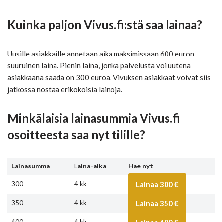
Kuinka paljon Vivus.fi:stä saa lainaa?
Uusille asiakkaille annetaan aika maksimissaan 600 euron
suuruinen laina. Pienin laina, jonka palvelusta voi uutena
asiakkaana saada on 300 euroa. Vivuksen asiakkaat voivat siis
jatkossa nostaa erikokoisia lainoja.
Minkälaisia lainasummia Vivus.fi
osoitteesta saa nyt tilille?
Lainasumma
L
aina-aika
Hae nyt
300
4 kk
Lainaa 300 €
350
4 kk
Lainaa 350 €
400
4 kk