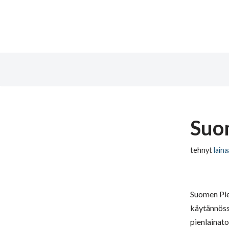
Siirry
suoraan
sisältöön
Suo
tehnyt
laina
Suomen Pien
käytännössä
pienlainato