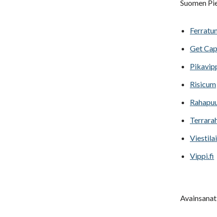
Suomen Pie
Ferratu
Get Cap
Pikavip
Risicum
Rahapu
Terrara
Viestila
Vippi.fi
Avainsanat