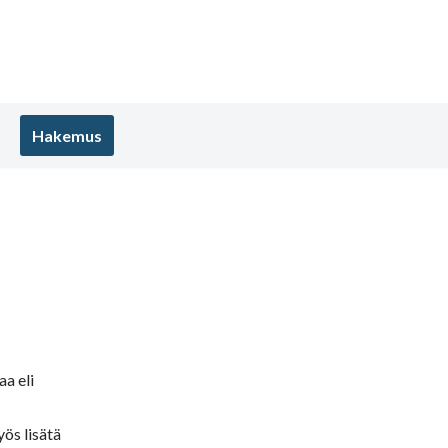
Hakemus
a eli
ös lisätä