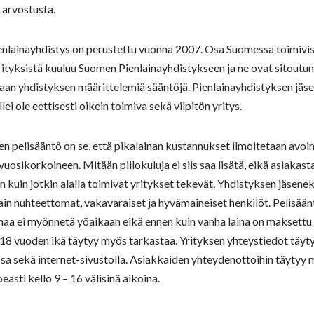
ä arvostusta.
nlainayhdistys on perustettu vuonna 2007. Osa Suomessa toimivi
ityksistä kuuluu Suomen Pienlainayhdistykseen ja ne ovat sitoutun
an yhdistyksen määrittelemiä sääntöjä. Pienlainayhdistyksen jäse
lei ole eettisesti oikein toimiva sekä vilpitön yritys.
n pelisääntö on se, että pikalainan kustannukset ilmoitetaan avoi
 vuosikorkoineen. Mitään piilokuluja ei siis saa lisätä, eikä asiakast
in kuin jotkin alalla toimivat yritykset tekevät. Yhdistyksen jäsenek
in nuhteettomat, vakavaraiset ja hyvämaineiset henkilöt. Pelisään
naa ei myönnetä yöaikaan eikä ennen kuin vanha laina on maksettu 
18 vuoden ikä täytyy myös tarkastaa. Yrityksen yhteystiedot täyty
sa sekä internet-sivustolla. Asiakkaiden yhteydenottoihin täytyy
easti kello 9 – 16 välisinä aikoina.