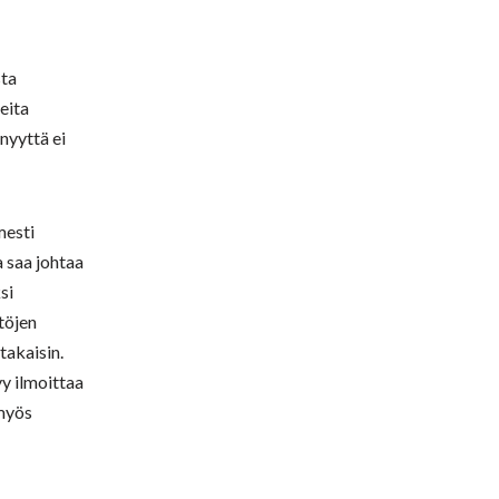
sta
eita
nyyttä ei
mesti
a saa johtaa
si
töjen
takaisin.
y ilmoittaa
 myös