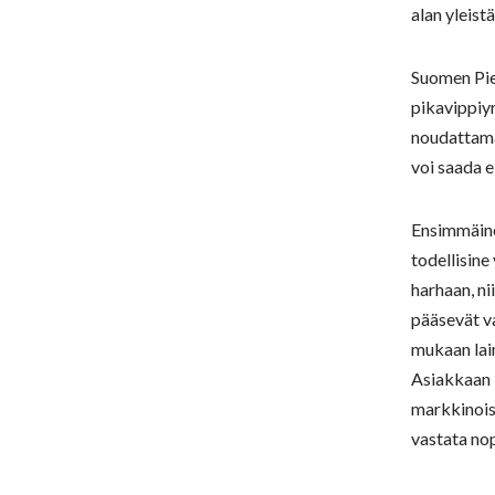
alan yleist
Suomen Pie
pikavippiyr
noudattama
voi saada el
Ensimmäine
todellisine
harhaan, ni
pääsevät va
mukaan lai
Asiakkaan 
markkinois
vastata nop