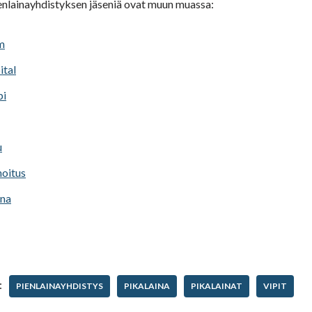
nlainayhdistyksen jäseniä ovat muun muassa:
m
ital
pi
u
hoitus
ina
:
PIENLAINAYHDISTYS
PIKALAINA
PIKALAINAT
VIPIT