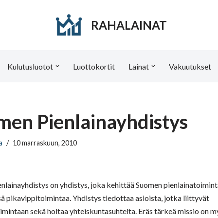
RAHALAINAT
Kulutusluotot
Luottokortit
Lainat
Vakuutukset
men Pienlainayhdistys
a
10 marraskuun, 2010
lainayhdistys on yhdistys, joka kehittää Suomen pienlainatoiminta
 pikavippitoimintaa. Yhdistys tiedottaa asioista, jotka liittyvät
imintaan sekä hoitaa yhteiskuntasuhteita. Eräs tärkeä missio on my