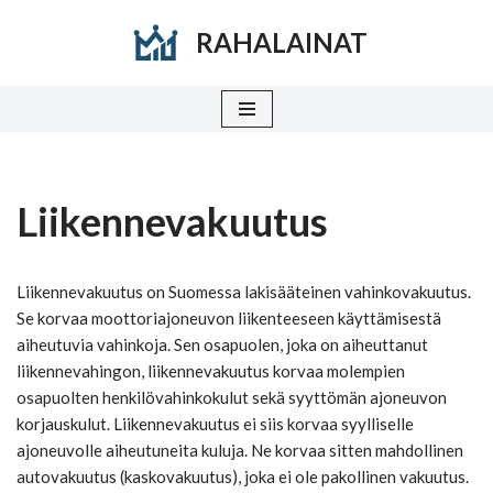
RAHALAINAT
Siirry
suoraan
sisältöön
Liikennevakuutus
Liikennevakuutus on Suomessa lakisääteinen vahinkovakuutus.
Se korvaa moottoriajoneuvon liikenteeseen käyttämisestä
aiheutuvia vahinkoja. Sen osapuolen, joka on aiheuttanut
liikennevahingon, liikennevakuutus korvaa molempien
osapuolten henkilövahinkokulut sekä syyttömän ajoneuvon
korjauskulut. Liikennevakuutus ei siis korvaa syylliselle
ajoneuvolle aiheutuneita kuluja. Ne korvaa sitten mahdollinen
autovakuutus (kaskovakuutus), joka ei ole pakollinen vakuutus.