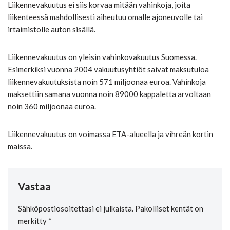
Liikennevakuutus ei siis korvaa mitään vahinkoja, joita
liikenteessä mahdollisesti aiheutuu omalle ajoneuvolle tai
irtaimistolle auton sisällä.
Liikennevakuutus on yleisin vahinkovakuutus Suomessa.
Esimerkiksi vuonna 2004 vakuutusyhtiöt saivat maksutuloa
liikennevakuutuksista noin 571 miljoonaa euroa. Vahinkoja
maksettiin samana vuonna noin 89000 kappaletta arvoltaan
noin 360 miljoonaa euroa.
Liikennevakuutus on voimassa ETA-alueella ja vihreän kortin
maissa.
Vastaa
Sähköpostiosoitettasi ei julkaista.
Pakolliset kentät on
merkitty
*