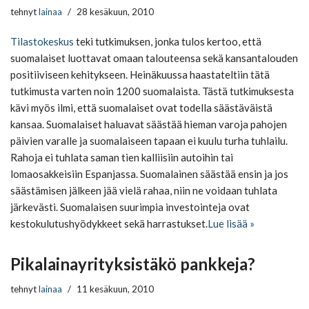
tehnyt
lainaa
28 kesäkuun, 2010
Tilastokeskus
teki tutkimuksen, jonka tulos kertoo, että
suomalaiset luottavat omaan talouteensa sekä kansantalouden
positiiviseen kehitykseen. Heinäkuussa haastateltiin tätä
tutkimusta varten noin 1200 suomalaista. Tästä tutkimuksesta
kävi myös ilmi, että suomalaiset ovat todella säästäväistä
kansaa. Suomalaiset haluavat säästää hieman varoja pahojen
päivien varalle ja suomalaiseen tapaan ei kuulu turha tuhlailu.
Rahoja ei tuhlata saman tien kalliisiin autoihin tai
lomaosakkeisiin Espanjassa. Suomalainen säästää ensin ja jos
säästämisen jälkeen jää vielä rahaa, niin ne voidaan tuhlata
järkevästi. Suomalaisen suurimpia investointeja ovat
kestokulutushyödykkeet sekä harrastukset.
Lue lisää »
Pikalainayrityksistäkö pankkeja?
tehnyt
lainaa
11 kesäkuun, 2010