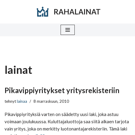
RAHALAINAT
Siirry
suoraan
sisältöön
lainat
Pikavippiyritykset yritysrekisteriin
tehnyt
lainaa
8 marraskuun, 2010
Pikavippiyrityksiä varten on säädetty uusi laki, joka astuu
voimaan joulukuussa. Kuluttajaluottoja saa siitä alkaen tarjota
vain yritys, joka on merkitty luotonantajarekisteriin. Tämä laki