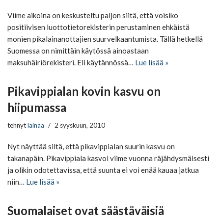
Viime aikoina on keskusteltu paljon siitä, että voisiko
positiivisen luottotietorekisterin perustaminen ehkäistä
monien pikalainanottajien suurvelkaantumista. Tällä hetkellä
Suomessa on nimittäin käytössä ainoastaan
maksuhäiriörekisteri. Eli käytännössä…
Lue lisää »
Pikavippialan kovin kasvu on
hiipumassa
tehnyt
lainaa
2 syyskuun, 2010
Nyt näyttää siltä, että pikavippialan suurin kasvu on
takanapäin. Pikavippiala kasvoi viime vuonna räjähdysmäisesti
ja olikin odotettavissa, että suunta ei voi enää kauaa jatkua
niin…
Lue lisää »
Suomalaiset ovat säästäväisiä