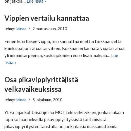
on jatkoa…
Lue lisää »
Vippien vertailu kannattaa
tehnyt
lainaa
2 marraskuun, 2010
Ennen kuin hakee vippiä, niin kannattaa miettiä tarkkaan, että
kuinka paljon rahaa tarvitsee. Koskaan ei kannata vipata rahaa
yli minimitarpeensa, koska jokainen euro lisää maksaa…
Lue
lisää »
Osa pikavippiyrittäjistä
velkavaikeuksissa
tehnyt
lainaa
5 lokakuun, 2010
YLE:n ajankohtaisohjelma MOT teki selvityksen, jonka mukaan
jopa kolmanneksella pikavippiyrityksistä tai ihmisistä
pikavippiyritysten taustalla on jonkinlaisia maksamattomia