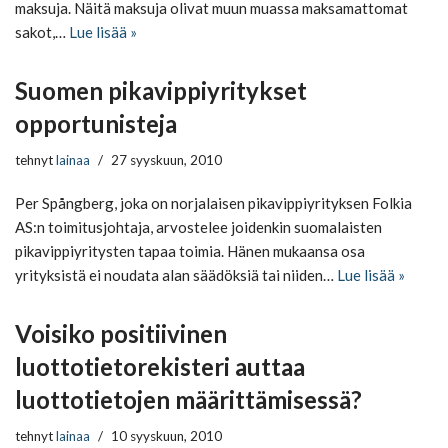
maksuja. Näitä maksuja olivat muun muassa maksamattomat
sakot,…
Lue lisää »
Suomen pikavippiyritykset
opportunisteja
tehnyt
lainaa
27 syyskuun, 2010
Per Spångberg, joka on norjalaisen pikavippiyrityksen Folkia
AS:n toimitusjohtaja, arvostelee joidenkin suomalaisten
pikavippiyritysten tapaa toimia. Hänen mukaansa osa
yrityksistä ei noudata alan säädöksiä tai niiden…
Lue lisää »
Voisiko positiivinen
luottotietorekisteri auttaa
luottotietojen määrittämisessä?
tehnyt
lainaa
10 syyskuun, 2010